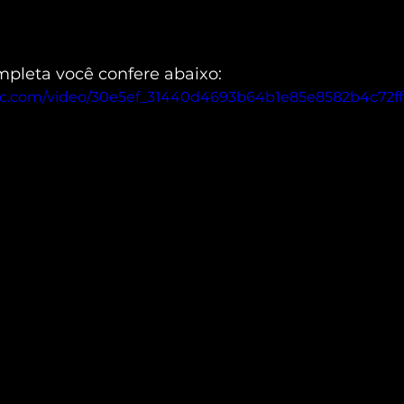
pleta você confere abaixo:
atic.com/video/30e5ef_31440d4693b64b1e85e8582b4c72f