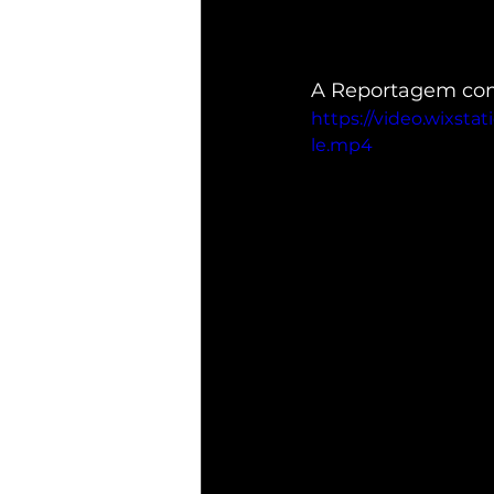
A Reportagem com
https://video.wixst
le.mp4