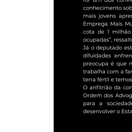
conhecimento sobr
mais jovens apren
Emprega Mais Mul
cota de 1 milhão
ocupadas”, ressal
Já o deputado est
difuldades enfr
preocupa é que na
trabalha com a fa
terra fértil e tem
O anfitrião da co
Ordem dos Advogad
para a sociedad
desenvolver o Est