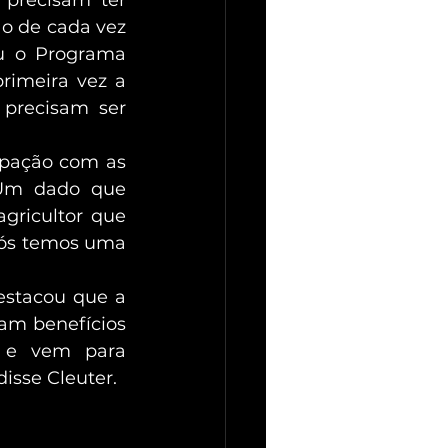
o de cada vez 
ou o Programa 
imeira vez a 
precisam ser 
upação com as 
Um dado que 
gricultor que 
ós temos uma 
estacou que a 
am benefícios 
 e vem para 
isse Cleuter.