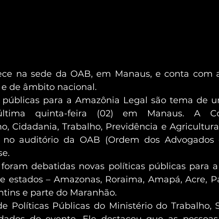
ce na sede da OAB, em Manaus, e conta com a
 e de âmbito nacional.
s públicas para a Amazônia Legal são tema de u
última quinta-feira (02) em Manaus. A C
 Cidadania, Trabalho, Previdência e Agricultur
a no auditório da OAB (Ordem dos Advogados do
se.
foram debatidas novas políticas públicas para a 
 estados – Amazonas, Roraima, Amapá, Acre, Par
ntins e parte do Maranhão.
e Políticas Públicas do Ministério do Trabalho, Sí
dados do evento. Ele destacou que as pessoas 