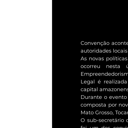
Convenção aconte
autoridades locais
As novas política
ocorreu nesta 
Empreendedorismo,
Legal é realizad
capital amazonen
Durante o evento 
composta por nove
Mato Grosso, Toca
O sub-secretário d
foi um dos convi