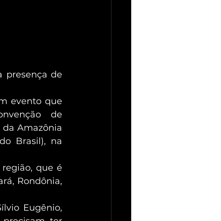
 presença de 
m evento que 
onvenção de 
a da Amazônia 
 Brasil), na 
região, que é 
á, Rondônia, 
lvio Eugênio, 
precisam ter 