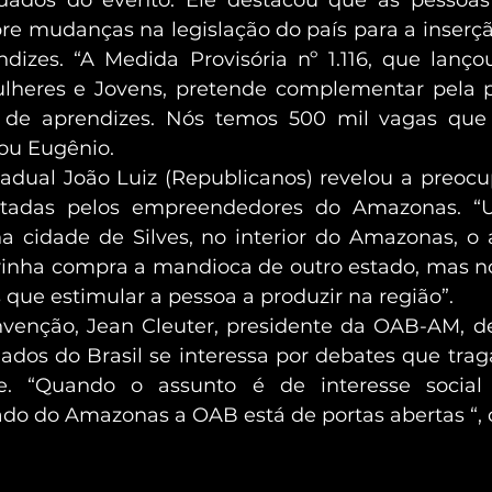
e mudanças na legislação do país para a inserçã
dizes. “A Medida Provisória nº 1.116, que lanç
heres e Jovens, pretende complementar pela pr
 de aprendizes. Nós temos 500 mil vagas que 
tou Eugênio.
adual João Luiz (Republicanos) revelou a preoc
entadas pelos empreendedores do Amazonas. “
 cidade de Silves, no interior do Amazonas, o a
rinha compra a mandioca de outro estado, mas n
os que estimular a pessoa a produzir na região”.
nvenção, Jean Cleuter, presidente da OAB-AM, d
os do Brasil se interessa por debates que trag
e. “Quando o assunto é de interesse social
ado do Amazonas a OAB está de portas abertas “, d